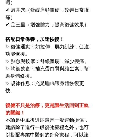
環）
✔ 肩井穴（舒緩肩頸僵硬，改善日常痠
痛）
✔ 足三里（增強體力，提高復健效果）
搭配日常保養，加速恢復！
✨ 復健運動：如拉伸、肌力訓練，促進
功能恢復。
✨ 熱敷與按摩：舒緩僵硬，減少痠痛。
✨ 均衡飲食：補充蛋白質與維生素，幫
助身體修復。
✨ 規律作息：充足睡眠讓身體恢復更
快。
復健不只是治療，更是讓生活回到正軌
的關鍵！
不論是中風後遺症還是一般運動損傷，
建議除了進行一般復健療程之外，也可
以搭配專業中醫師的針灸療程，可以讓