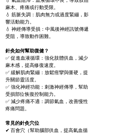
💧 氣血阻滯：血液循環不良，導致肢體
麻木、疼痛或行動受限。
💧 筋脈失調：肌肉無力或過度緊繃，影
響活動能力。
💧 神經傳導受損：中風後神經訊號傳遞
受阻，導致動作困難。
針灸如何幫助復健？
✅ 促進血液循環：強化肢體供血，減少
麻木感，提高修復速度。
✅ 緩解肌肉緊繃：放鬆痙攣與僵硬，提
升關節靈活度。
✅ 強化神經功能：刺激神經傳導，幫助
受損部位恢復控制能力。
✅ 減少疼痛不適：調節氣血，改善慢性
疼痛問題。
常見的針灸穴位
✔ 百會穴（幫助腦部供血，提高氣血循