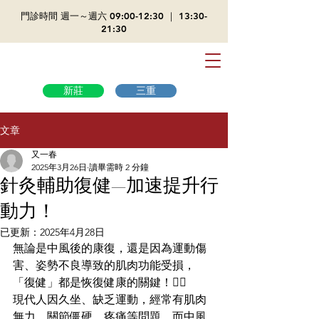
​門診時間 週一～週六 09:00-12:30 ｜ 13:30-
21:30
新莊
三重
文章
又一春
2025年3月26日
讀畢需時 2 分鐘
針灸輔助復健—加速提升行
動力！
已更新：
2025年4月28日
無論是中風後的康復，還是因為運動傷
害、姿勢不良導致的肌肉功能受損，
「復健」都是恢復健康的關鍵！🤸‍♂️
現代人因久坐、缺乏運動，經常有肌肉
無力、關節僵硬、疼痛等問題，而中風