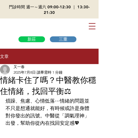
​門診時間 週一～週六 09:00-12:30 ｜ 13:30-
21:30
新莊
三重
文章
又一春
2025年7月8日
讀畢需時 1 分鐘
情緒卡住了嗎？中醫教你穩
住情緒，找回平衡⚖️
煩躁、焦慮、心情低落⋯情緒的問題並
不只是想通就能好，有時候或許是身體
對你發出的訊號。中醫從「調氣理神」
出發，幫助你從內在找回安定感💖