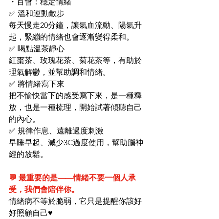
・百會：穩定情緒
✅ 溫和運動散步
每天慢走20分鐘，讓氣血流動、陽氣升
起，緊繃的情緒也會逐漸變得柔和。
✅ 喝點溫茶靜心
紅棗茶、玫瑰花茶、菊花茶等，有助於
理氣解鬱，並幫助調和情緒。
✅ 將情緒寫下來
把不愉快當下的感受寫下來，是一種釋
放，也是一種梳理，開始試著傾聽自己
的內心。
✅ 規律作息、遠離過度刺激
早睡早起、減少3C過度使用，幫助腦神
經的放鬆。
💬 最重要的是——情緒不要一個人承
受，我們會陪伴你。
情緒病不等於脆弱，它只是提醒你該好
好照顧自己♥️