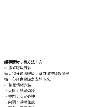
緩和情緒，有方法！
🌼
✅ 腹式呼吸練習
每天10分鐘深呼吸，讓自律神經慢慢平
衡，心緒也會隨之安靜下來。
✅ 按壓情緒穴位
・太衝：舒緩煩躁
・神門：安定心神
・內關：減輕焦慮