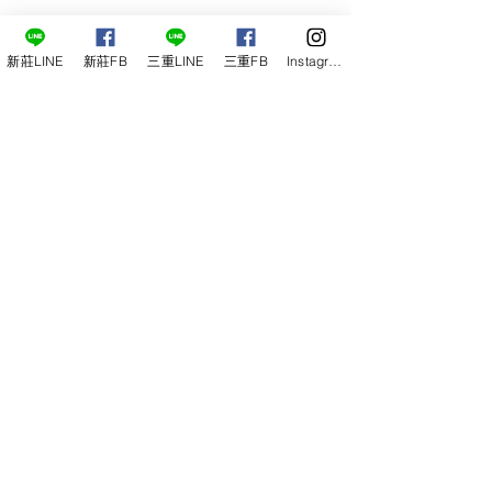
留言
新莊LINE
新莊FB
三重LINE
三重FB
Instagram
夏天容易頭痛、昏沉？
撰寫留言......
高血脂怎麼改善
中醫照護您的心
根本調理血脂問
請致電或LINE預約，我們的工作
人員將為您安排最方便的就診時
間。