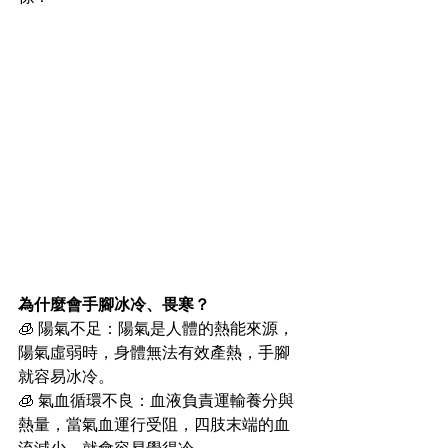
為什麼會手腳冰冷、畏寒？
🧊 陽氣不足：陽氣是人體的熱能來源，
陽氣虛弱時，身體無法有效產熱，手腳
就容易冰冷。
🧊 氣血循環不良：血液負責運輸養分與
熱量，當氣血運行受阻，四肢末端的血