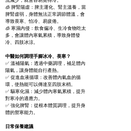
流減少，就會容易覺得冷。
🧊 脾腎陽虛：脾主運化、腎主溫養，當
脾腎虛弱，身體無法正常調節體溫，會
導致畏寒、怕冷、易疲倦。
🧊 寒濕內侵：飲食偏冷、生冷食物吃太
多，會讓體內寒氣累積，導致身體發
冷、四肢冰涼。
中醫如何調理手腳冰冷、畏寒？
✅ 溫補陽氣：透過中藥調理，補足體內
陽氣，讓身體能自行產熱。
✅ 促進血液循環：改善體內氣血的循
環，使熱能可以傳達至四肢末梢。
✅ 驅寒化濕：減少體內寒氣累積，提升
對寒冷的適應力。
✅ 強化脾腎：從根本體質調理，提升身
體的禦寒能力。
日常保養建議