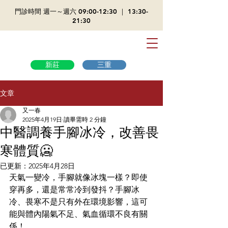
​門診時間 週一～週六 09:00-12:30 ｜ 13:30-
21:30
新莊
三重
文章
又一春
2025年4月19日
讀畢需時 2 分鐘
中醫調養手腳冰冷，改善畏
寒體質🥶
已更新：
2025年4月28日
天氣一變冷，手腳就像冰塊一樣？即使
穿再多，還是常常冷到發抖？手腳冰
冷、畏寒不是只有外在環境影響，這可
能與體內陽氣不足、氣血循環不良有關
係！