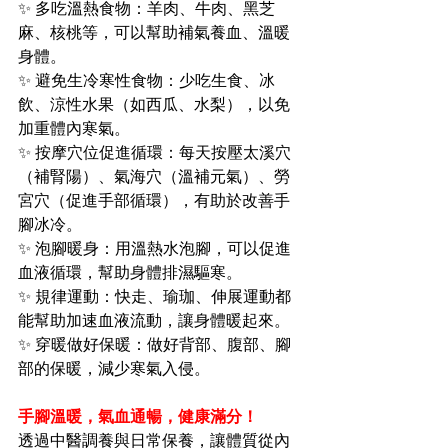
✨ 多吃溫熱食物：羊肉、牛肉、黑芝
麻、核桃等，可以幫助補氣養血、溫暖
身體。
✨ 避免生冷寒性食物：少吃生食、冰
飲、涼性水果（如西瓜、水梨），以免
加重體內寒氣。
✨ 按摩穴位促進循環：每天按壓太溪穴
（補腎陽）、氣海穴（溫補元氣）、勞
宮穴（促進手部循環），有助於改善手
腳冰冷。
✨ 泡腳暖身：用溫熱水泡腳，可以促進
血液循環，幫助身體排濕驅寒。
✨ 規律運動：快走、瑜珈、伸展運動都
能幫助加速血液流動，讓身體暖起來。
✨ 穿暖做好保暖：做好背部、腹部、腳
部的保暖，減少寒氣入侵。
手腳溫暖，氣血通暢，健康滿分！
透過中醫調養與日常保養，讓體質從內