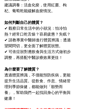
建議調養：活血化瘀，使用紅棗、枸
杞、葡萄乾能緩解血瘀情況。
如何判斷自己的體質？
✔ 觀察日常生活中的小狀況：怕冷怕
熱？經常口乾舌燥？容易疲憊？失眠？
✔ 請教專業中醫師進行體質辨識：透過
望聞問切，更全面了解體質狀態。
✔ 可依症狀對應飲食與生活方式做初步
調整，再搭配中醫診療效果更佳！
為什麼要了解體質？
透過體質辨識，不僅能預防疾病，更能
提升生活品質。從飲食、作息、情緒管
理到季節保健，都能做到「順勢而
養」，幫助我們一起找回身心的平衡與
健康！