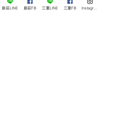
新莊LINE
新莊FB
三重LINE
三重FB
Instagram
留言
夏天容易頭痛、昏沉？
撰寫留言......
高血脂怎麼改善
中醫照護您的心
根本調理血脂問