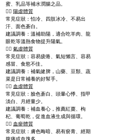
蜜、乳品等補水潤腸之品。
🙆‍♀️ 
陽虛體質
常見症狀：怕冷、四肢冰冷、不易出
汗、面色蒼白。
建議調養：溫補助陽，適合吃羊肉、龍
眼乾等溫熱食物提升陽氣。
🙆‍♀️ 
氣虛體質
常見症狀：容易疲倦、氣短懶言、容易
感冒、食慾不佳。
建議調養：補氣健脾，山藥、豆類、蔬
菜是日常補養的好幫手。
🙆‍♀️ 
血虛體質
常見症狀：臉色蒼白、頭暈心悸、指甲
淡白、月經量少。
建議調養：補血養心，推薦紅棗、枸
杞、葡萄乾，促進血液生成與循環。
🙆‍♀️ 
血瘀體質
常見症狀：膚色晦暗、易有瘀青、經期
腹痛或血塊多。