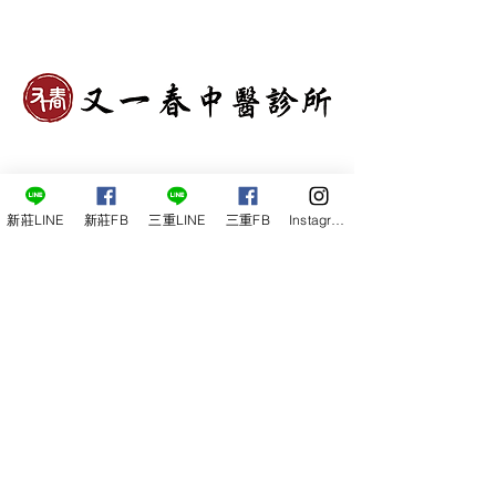
請致電或LINE預約，我們的工作
人員將為您安排最方便的就診時
新莊LINE
新莊FB
三重LINE
三重FB
Instagram
間。
Contact
新莊院所地址
242新北市新莊區新泰路288號1樓
新莊院所電話
02-2279-1988
三重院所地址