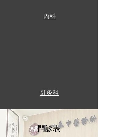
內科
針灸科
​門診表