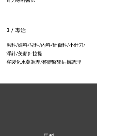
針刀專科醫師
3 / 專治
男科/婦科/兒科/內科/針傷科/小針刀/
浮針/美顏針拉提
客製化水藥調理/整體醫學結構調理