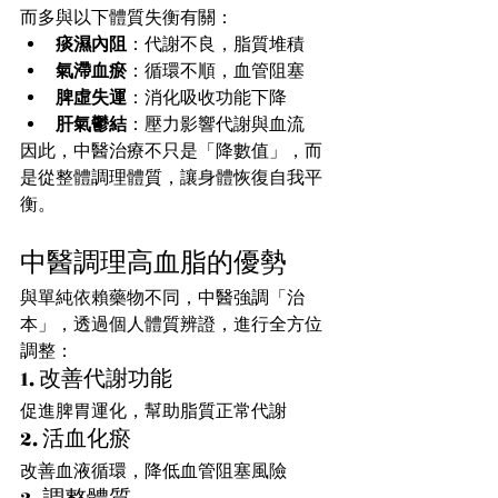
而多與以下體質失衡有關：
痰濕內阻
：代謝不良，脂質堆積
氣滯血瘀
：循環不順，血管阻塞
脾虛失運
：消化吸收功能下降
肝氣鬱結
：壓力影響代謝與血流
因此，中醫治療不只是「降數值」，而
是從整體調理體質，讓身體恢復自我平
衡。
中醫調理高血脂的優勢
與單純依賴藥物不同，中醫強調「治
本」，透過個人體質辨證，進行全方位
調整：
1. 改善代謝功能
促進脾胃運化，幫助脂質正常代謝
2. 活血化瘀
改善血液循環，降低血管阻塞風險