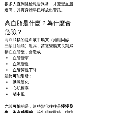
很多人直到健檢報告異常，才驚覺血脂
過高，其實身體早已釋放出警訊。
高血脂是什麼？為什麼會
危險？
高血脂指的是血液中脂質（如膽固醇、
三酸甘油脂）過高，當這些脂質長期累
積在血管壁，會造成：
血管變窄
血流變慢
血管彈性下降
最終可能引發：
動脈硬化
心肌梗塞
腦中風
尤其可怕的是，這些變化往往是
慢慢發
生、沒有感覺的
，等出現症狀時，往往