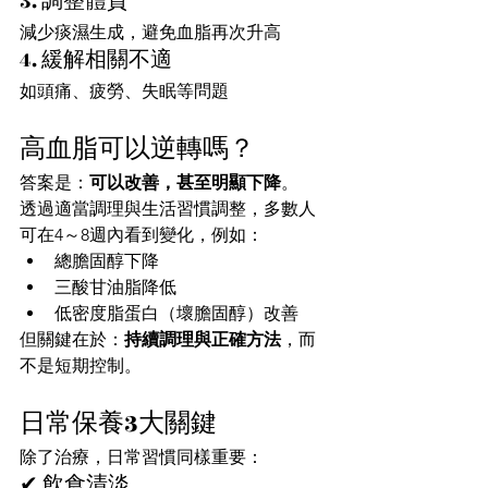
3. 調整體質
減少痰濕生成，避免血脂再次升高
4. 緩解相關不適
如頭痛、疲勞、失眠等問題
高血脂可以逆轉嗎？
答案是：
可以改善，甚至明顯下降
。
透過適當調理與生活習慣調整，多數人
可在4～8週內看到變化，例如：
總膽固醇下降
三酸甘油脂降低
低密度脂蛋白（壞膽固醇）改善
但關鍵在於：
持續調理與正確方法
，而
不是短期控制。
日常保養3大關鍵
除了治療，日常習慣同樣重要：
✔ 飲食清淡