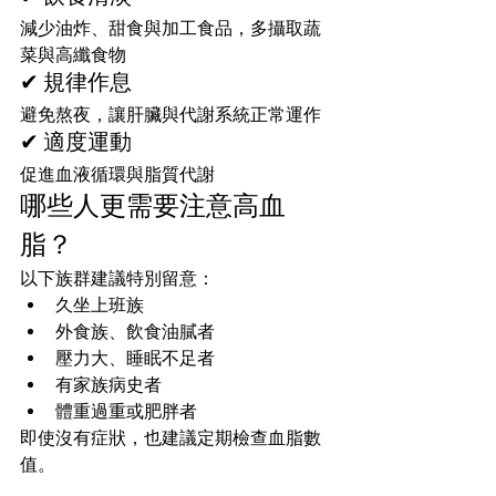
減少油炸、甜食與加工食品，多攝取蔬
菜與高纖食物
✔ 規律作息
避免熬夜，讓肝臟與代謝系統正常運作
✔ 適度運動
促進血液循環與脂質代謝
哪些人更需要注意高血
脂？
以下族群建議特別留意：
久坐上班族
外食族、飲食油膩者
壓力大、睡眠不足者
有家族病史者
體重過重或肥胖者
即使沒有症狀，也建議定期檢查血脂數
值。