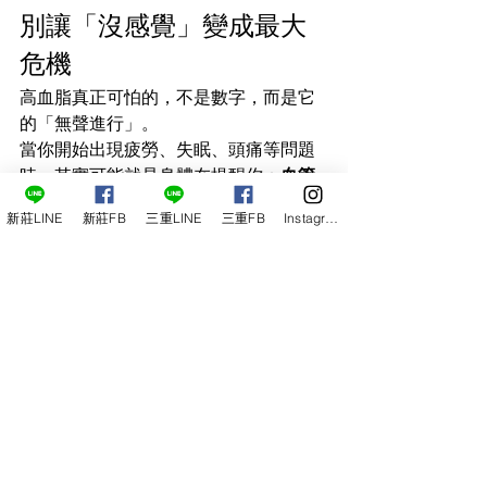
別讓「沒感覺」變成最大
危機
高血脂真正可怕的，不是數字，而是它
的「無聲進行」。
當你開始出現疲勞、失眠、頭痛等問題
時，其實可能就是身體在提醒你：
血管
已經在承受壓力
。透過中醫整體調理，
新莊LINE
新莊FB
三重LINE
三重FB
Instagram
不僅能幫助血脂下降，更能改善體質、
提升生活品質，從根本守護心血管健
康。
查看全部
最新文章