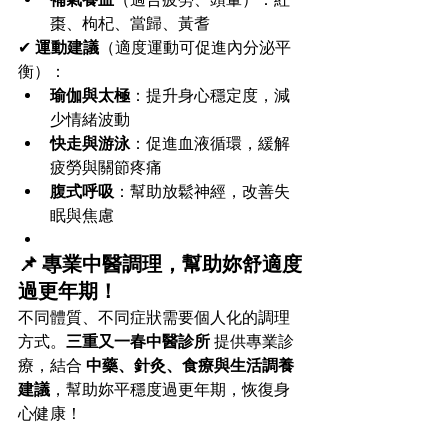
棗、枸杞、當歸、黃耆
✔ 
運動建議
（適度運動可促進內分泌平
衡）：
瑜伽與太極
：提升身心穩定度，減
少情緒波動
快走與游泳
：促進血液循環，緩解
疲勞與關節疼痛
腹式呼吸
：幫助放鬆神經，改善失
眠與焦慮
📌 專業中醫調理，幫助妳舒適度
過更年期！
不同體質、不同症狀需要個人化的調理
方式。
三重又一春中醫診所
 提供專業診
療，結合 
中藥、針灸、食療與生活調養
建議
，幫助妳平穩度過更年期，恢復身
心健康！