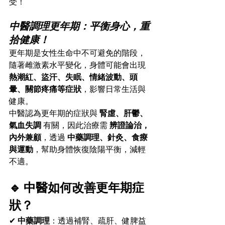
受！
中醫調理更年期：平衡身心，重
拾健康！
更年期是女性生命中不可避免的階段，
隨著雌激素水平變化，身體可能會出現 
熱潮紅、盜汗、失眠、情緒波動、頭
暈、關節疼痛等症狀
，影響日常生活與
健康。
中醫認為更年期的症狀與 
腎虛、肝鬱、
氣血失調
 有關，因此治療需 
辨證論治，
內外兼顧
，透過 
中藥調理、針灸、食療
與運動
，幫助身體恢復陰陽平衡，減輕
不適。
🔹 中醫如何改善更年期症
狀？
✔ 
中藥調理
：透過補腎、疏肝、健脾益