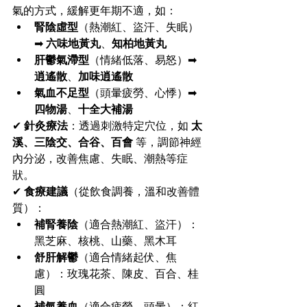
氣的方式，緩解更年期不適，如：
腎陰虛型
（熱潮紅、盜汗、失眠）
➡ 
六味地黃丸
、
知柏地黃丸
肝鬱氣滯型
（情緒低落、易怒）➡ 
逍遙散
、
加味逍遙散
氣血不足型
（頭暈疲勞、心悸）➡ 
四物湯
、
十全大補湯
✔ 
針灸療法
：透過刺激特定穴位，如 
太
溪、三陰交、合谷、百會
 等，調節神經
內分泌，改善焦慮、失眠、潮熱等症
狀。
✔ 
食療建議
（從飲食調養，溫和改善體
質）：
補腎養陰
（適合熱潮紅、盜汗）：
黑芝麻、核桃、山藥、黑木耳
舒肝解鬱
（適合情緒起伏、焦
慮）：玫瑰花茶、陳皮、百合、桂
圓
補氣養血
（適合疲勞、頭暈）：紅