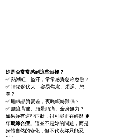
妳是否常常感到這些困擾？
✅ 熱潮紅、盜汗，常常感覺忽冷忽熱？
✅ 情緒起伏大，容易焦慮、煩躁、想
哭？
✅ 睡眠品質變差，夜晚輾轉難眠？
✅ 腰痠背痛、頭暈頭痛、全身無力？
如果妳有這些症狀，很可能正在經歷 
更
年期綜合症
。這並不是妳的問題，而是
身體自然的變化，但不代表妳只能忍