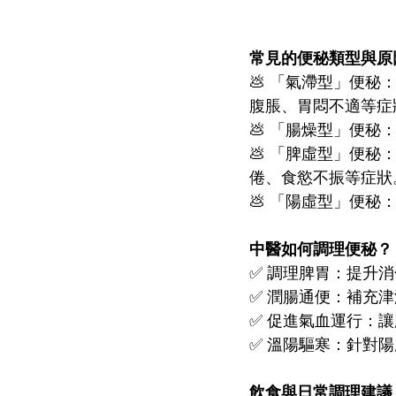
常見的便秘類型與原
💩 「氣滯型」便
腹脹、胃悶不適等症
💩 「腸燥型」便
💩 「脾虛型」便
倦、食慾不振等症狀
💩 「陽虛型」便
中醫如何調理便秘？
✅ 調理脾胃：提升
✅ 潤腸通便：補充
✅ 促進氣血運行：
✅ 溫陽驅寒：針對
飲食與日常調理建議