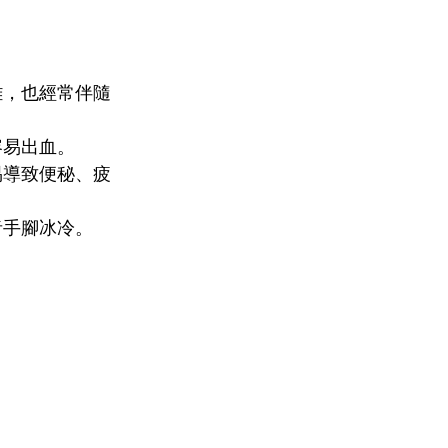
難，也經常伴隨
容易出血。
易導致便秘、疲
者手腳冰冷。