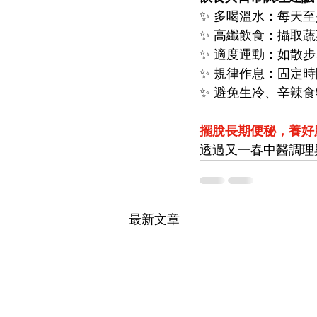
✨ 多喝溫水：每天至少
✨ 高纖飲食：攝取
✨ 適度運動：如散
✨ 規律作息：固定
✨ 避免生冷、辛辣
擺脫長期便秘，養好
透過又一春中醫調理
最新文章