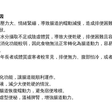
因
秘：壓力大、情緒緊繃，導致腸道的蠕動減慢，造成排便困
狀。
秘：水分攝取不足或陰虛體質，導致大便乾硬，排便困難且
秘：消化功能較弱，因此食物無法正常轉化為腸道動力，容
。
秘：年長者或體質虛寒者較常見，排便無力、腹部怕冷，或
消化功能，讓腸道能順利運作。
津液，減少大便乾硬的情況。
讓腸道恢復蠕動力，避免宿便堆積。
陽虛型便秘，溫補脾腎，增強腸道動力。