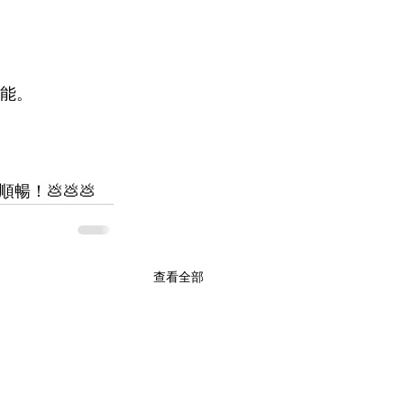
功能。
！💩💩💩
查看全部