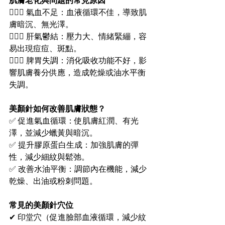
肌膚老化與問題的常見原因
🧏🏻‍♀️ 氣血不足：血液循環不佳，導致肌
膚暗沉、無光澤。
🧏🏻‍♀️ 肝氣鬱結：壓力大、情緒緊繃，容
易出現痘痘、斑點。
🧏🏻‍♀️ 脾胃失調：消化吸收功能不好，影
響肌膚養分供應，造成乾燥或油水平衡
失調。
美顏針如何改善肌膚狀態？
✅ 促進氣血循環：使肌膚紅潤、有光
澤，並減少蠟黃與暗沉。
✅ 提升膠原蛋白生成：加強肌膚的彈
性，減少細紋與鬆弛。
✅ 改善水油平衡：調節內在機能，減少
乾燥、出油或粉刺問題。
常見的美顏針穴位
✔ 印堂穴（促進臉部血液循環，減少紋