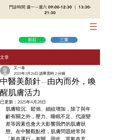
​門診時間 週一～週六 09:00-12:30 ｜ 13:30-
21:30
新莊
三重
文章
又一春
2025年3月26日
讀畢需時 2 分鐘
中醫美顏針—由內而外，喚
醒肌膚活力
已更新：
2025年4月28日
肌膚暗沉、鬆弛、細紋增加，除了與年
齡有關之外，壓力、睡眠不足、代謝變
差等因素也會大大影響我們的肌膚狀
態。在中醫觀點裡，肌膚問題經常與
「氣血運行」有關，因此，當氣血充