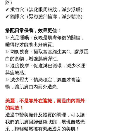
路）
✔ 攢竹穴（淡化眼周細紋，減少浮腫）
✔ 顴髎穴（緊緻臉部輪廓，減少鬆弛）
搭配日常保養，效果更佳！
✨ 充足睡眠：夜晚是肌膚修復的關鍵，
睡得好才能養出好膚質。
✨ 均衡飲食：攝取富含維生素C、膠原蛋
白的食物，增強肌膚彈性。
✨ 適度按摩：促進淋巴循環，減少水腫
與疲憊感。
✨ 減少壓力：情緒穩定，氣血才會流
暢，讓肌膚由內而外透亮。
美麗，不是靠外在遮掩，而是由內而外
的綻放！
透過中醫美顏針及體質的調理，可以讓
我們的肌膚回歸健康狀態，展現自然光
采，輕輕鬆鬆擁有緊緻透亮的美肌！